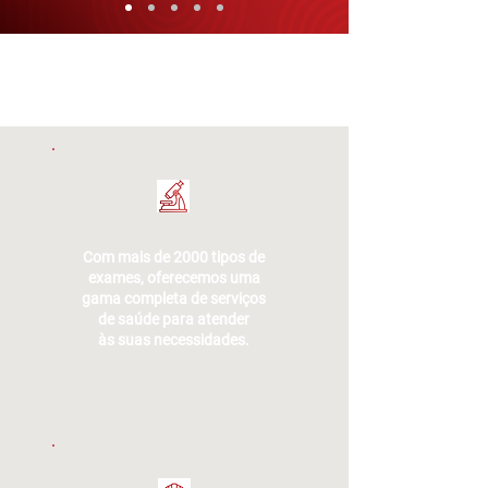
Com mais de 2000 tipos de
exames, oferecemos uma
gama completa de serviços
de saúde para atender
às
suas necessidades.