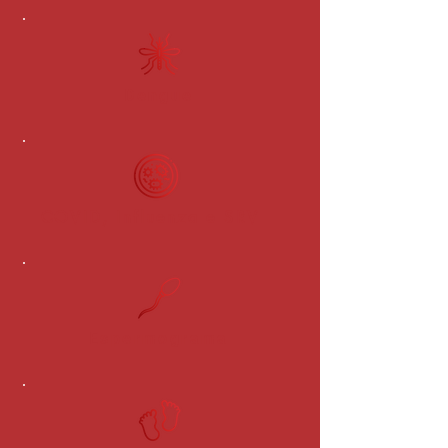
Dengue
COVID, Influenza e SRV
Espermograma