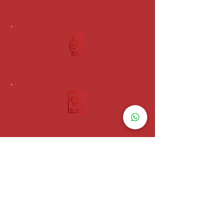
Teste do Pezinho
Pré-natal
Intolerância à Lactose
Intolerância ao glúten