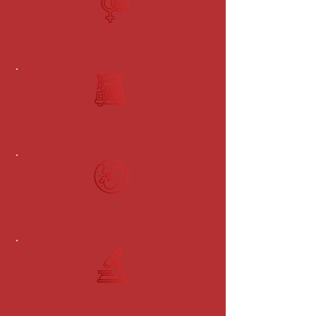
Sexagem Fetal
Toxicológico
Pré-natal não invasivo
Estudo de intolerância