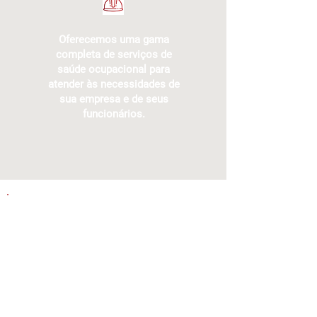
Oferecemos uma gama
completa de serviços de
saúde ocupacional para
atender às necessidades de
sua empresa e de seus
funcionários.
EXPLORE E DESCUBRA NOSSOS
DIFERENCIAIS QUE FAZEM DO NOSSO
LABORATÓRIO A ESCOLHA CERTA
PARA SUA SAÚDE!
CLIQUE AQUI