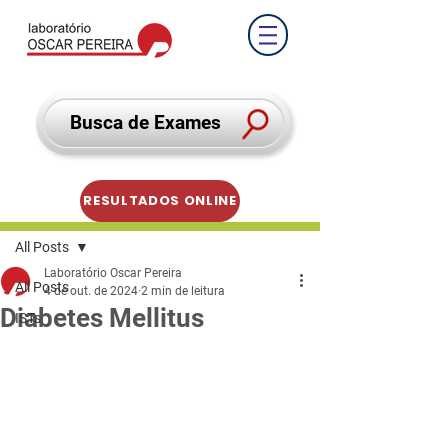
Busca de Exames
RESULTADOS ONLINE
Post
All Posts
Laboratório Oscar Pereira
All Posts
4 de out. de 2024
2 min de leitura
Diabetes Mellitus
ISTs